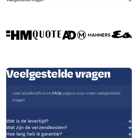
Γ
Veelgestelde vragen
Veelgestelde vragen
Lees alsjeblieft onze
FAQs
pagina voor meer veelgestelde
vragen.
Wat is de levertijd?
Wat zijn de verzendkosten?
Hoe lang heb ik garantie?