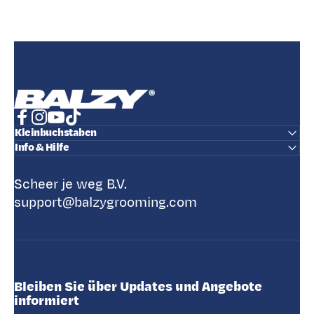
BALZY
Facebook
Instagram
YouTube
TikTok
Kleinbuchstaben
Info & Hilfe
Scheer je weg B.V.
support@balzygrooming.com
Bleiben Sie über Updates und Angebote
informiert