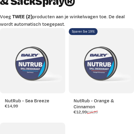
& SackSpray®
Voeg
TWEE (2)
producten aan je winkelwagen toe. De deal
wordt automatisch toegepast.
Sparen Sie 19%
NutRub - Sea Breeze
NutRub - Orange &
€14,99
Cinnamon
Verkaufspreis
Normaler Preis
€12,99
€15,99