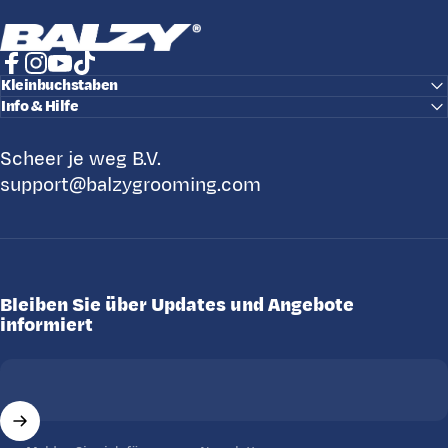
BALZY
Facebook
Instagram
YouTube
TikTok
Kleinbuchstaben
Info & Hilfe
Scheer je weg B.V.
support@balzygrooming.com
Bleiben Sie über Updates und Angebote
informiert