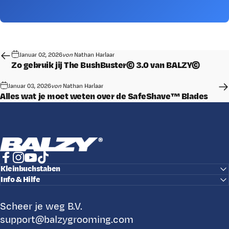
Januar 02, 2026
von
Nathan Harlaar
Zo gebruik jij The BushBuster© 3.0 van BALZY©
Januar 03, 2026
von
Nathan Harlaar
Alles wat je moet weten over de SafeShave™ Blades
BALZY
Facebook
Instagram
YouTube
TikTok
Kleinbuchstaben
Info & Hilfe
Scheer je weg B.V.
support@balzygrooming.com